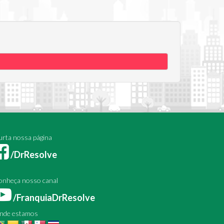
rta nossa página
/DrResolve
onheça nosso canal
/FranquiaDrResolve
nde estamos