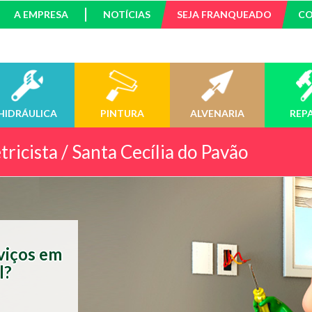
A EMPRESA
NOTÍCIAS
SEJA FRANQUEADO
C
HIDRÁULICA
PINTURA
ALVENARIA
REP
tricista / Santa Cecília do Pavão
rviços em
l?