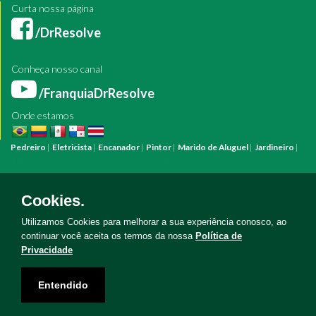
Curta nossa página
/DrResolve
Conheça nosso canal
/FranquiaDrResolve
Onde estamos
Pedreiro
|
Eletricista
|
Encanador
|
Pintor
|
Marido de Aluguel
|
Jardineiro
|
Pintura
Reforma
Construção
Arquiteto
Engenheiro
Mestre de Obras
Bombeiro Hidráulico
Manutenção Predial
Manutenção Residencial
Azulejista
Instalação Elétrica
Pintura Fachada
Empresa Pintura
Empresa
Cookies.
Reforma
Serviço Eletricista
Serviço Pintura
Serviço Reforma
Serviço
Hidráulica
Serviço Pedreiro
Serviço Construção
Utilizamos Cookies para melhorar a sua experiência conosco, ao
continuar você aceita os termos da nossa
Política de
Privacidade
Copyright © Doutor Resolve 2026. Todos os direitos reservados
Entendido