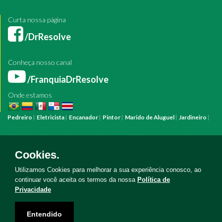
Curta nossa página
/DrResolve
Conheça nosso canal
/FranquiaDrResolve
Onde estamos
Pedreiro
|
Eletricista
|
Encanador
|
Pintor
|
Marido de Aluguel
|
Jardineiro
|
Pintura
Reforma
Construção
Arquiteto
Engenheiro
Mestre de Obras
Bombeiro Hidráulico
Manutenção Predial
Manutenção Residencial
Azulejista
Instalação Elétrica
Pintura Fachada
Empresa Pintura
Empresa
Cookies.
Reforma
Serviço Eletricista
Serviço Pintura
Serviço Reforma
Serviço
Hidráulica
Serviço Pedreiro
Serviço Construção
Utilizamos Cookies para melhorar a sua experiência conosco, ao
continuar você aceita os termos da nossa
Política de
Privacidade
Copyright © Doutor Resolve 2026. Todos os direitos reservados
Entendido