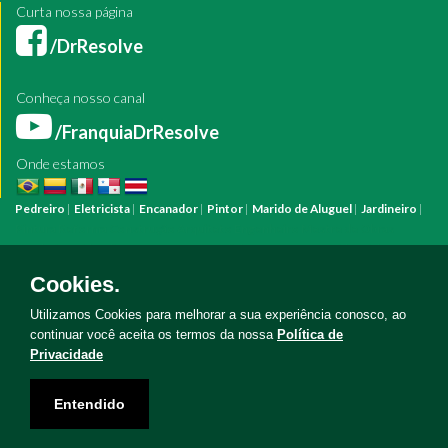
Curta nossa página
/DrResolve
Conheça nosso canal
/FranquiaDrResolve
Onde estamos
Pedreiro
|
Eletricista
|
Encanador
|
Pintor
|
Marido de Aluguel
|
Jardineiro
|
Pintura
Reforma
Construção
Arquiteto
Engenheiro
Mestre de Obras
Bombeiro Hidráulico
Manutenção Predial
Manutenção Residencial
Azulejista
Instalação Elétrica
Pintura Fachada
Empresa Pintura
Empresa
Cookies.
Reforma
Serviço Eletricista
Serviço Pintura
Serviço Reforma
Serviço
Hidráulica
Serviço Pedreiro
Serviço Construção
Utilizamos Cookies para melhorar a sua experiência conosco, ao
continuar você aceita os termos da nossa
Política de
Privacidade
Copyright © Doutor Resolve 2026. Todos os direitos reservados
Entendido