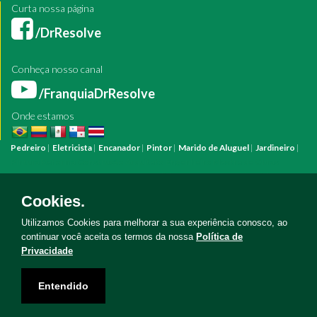
Curta nossa página
/DrResolve
Conheça nosso canal
/FranquiaDrResolve
Onde estamos
Pedreiro
|
Eletricista
|
Encanador
|
Pintor
|
Marido de Aluguel
|
Jardineiro
|
Pintura
Reforma
Construção
Arquiteto
Engenheiro
Mestre de Obras
Bombeiro Hidráulico
Manutenção Predial
Manutenção Residencial
Azulejista
Instalação Elétrica
Pintura Fachada
Empresa Pintura
Empresa
Cookies.
Reforma
Serviço Eletricista
Serviço Pintura
Serviço Reforma
Serviço
Hidráulica
Serviço Pedreiro
Serviço Construção
Utilizamos Cookies para melhorar a sua experiência conosco, ao
continuar você aceita os termos da nossa
Política de
Privacidade
Copyright © Doutor Resolve 2026. Todos os direitos reservados
Entendido