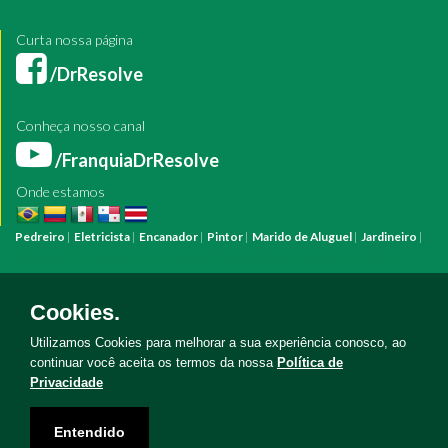
Curta nossa página
/DrResolve
Conheça nosso canal
/FranquiaDrResolve
Onde estamos
Pedreiro
|
Eletricista
|
Encanador
|
Pintor
|
Marido de Aluguel
|
Jardineiro
|
Pintura
Reforma
Construção
Arquiteto
Engenheiro
Mestre de Obras
Bombeiro Hidráulico
Manutenção Predial
Manutenção Residencial
Azulejista
Instalação Elétrica
Pintura Fachada
Empresa Pintura
Empresa
Cookies.
Reforma
Serviço Eletricista
Serviço Pintura
Serviço Reforma
Serviço
Hidráulica
Serviço Pedreiro
Serviço Construção
Utilizamos Cookies para melhorar a sua experiência conosco, ao
continuar você aceita os termos da nossa
Política de
Privacidade
Copyright © Doutor Resolve 2026. Todos os direitos reservados
Entendido