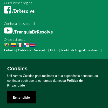
Curta nossa página
/DrResolve
Conheça nosso canal
/FranquiaDrResolve
Onde estamos
Pedreiro
|
Eletricista
|
Encanador
|
Pintor
|
Marido de Aluguel
|
Jardineiro
|
Pintura
Reforma
Construção
Arquiteto
Engenheiro
Mestre de Obras
Bombeiro Hidráulico
Manutenção Predial
Manutenção Residencial
Azulejista
Instalação Elétrica
Pintura Fachada
Empresa Pintura
Empresa
Cookies.
Reforma
Serviço Eletricista
Serviço Pintura
Serviço Reforma
Serviço
Hidráulica
Serviço Pedreiro
Serviço Construção
Utilizamos Cookies para melhorar a sua experiência conosco, ao
continuar você aceita os termos da nossa
Política de
Privacidade
Copyright © Doutor Resolve 2026. Todos os direitos reservados
Entendido