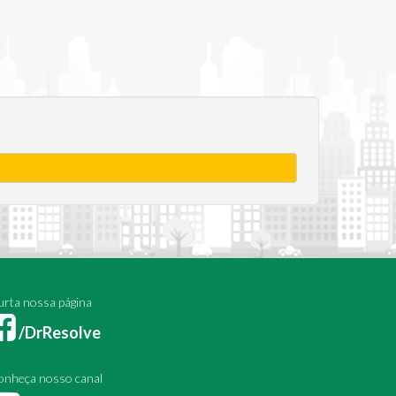
rta nossa página
/DrResolve
onheça nosso canal