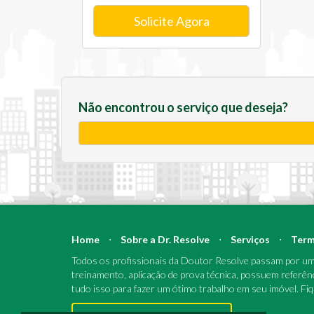
Solicite Agora
Não encontrou o serviço que deseja?
Home
⋅
Sobre a Dr. Resolve
⋅
Serviços
⋅
Term
Todos os profissionais da Doutor Resolve passam por um 
treinamento, aplicação de prova técnica, possuem referên
tudo isso para fazer um ótimo trabalho em seu imóvel. Fi