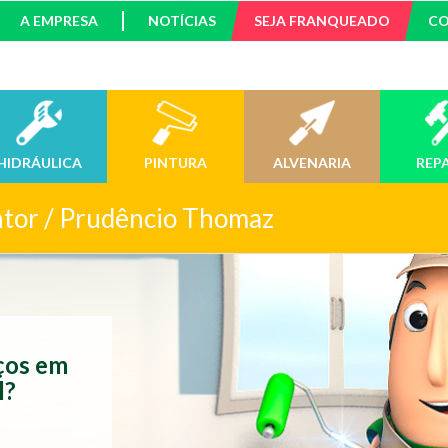
A EMPRESA
NOTÍCIAS
SEJA FRANQUEADO
C
HIDRÁULICA
PINTURA
ALVENARIA
REP
ntor / Prudêncio Thomaz
iços em
l?