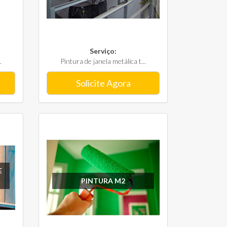
Serviço:
.
Pintura de janela metálica t...
Solicite Agora
E
PINTURA M2