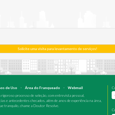
Solicite uma visita para levantamento de serviços!
os de Uso
⋅
Área do Franqueado
⋅
Webmail
Cu
rigoroso processo de seleção, com entrevista pessoal,
cias e antecedentes checados, além de anos de experiência na área,
que tranquilo, chame a Doutor Resolve.
C