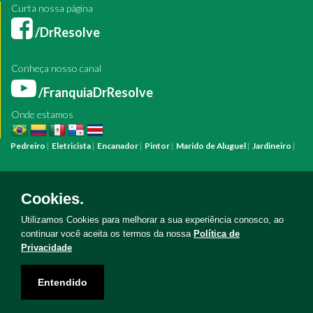
Curta nossa página
/DrResolve
Conheça nosso canal
/FranquiaDrResolve
Onde estamos
Pedreiro
|
Eletricista
|
Encanador
|
Pintor
|
Marido de Aluguel
|
Jardineiro
|
Pintura
Reforma
Construção
Arquiteto
Engenheiro
Mestre de Obras
Bombeiro Hidráulico
Manutenção Predial
Manutenção Residencial
Azulejista
Instalação Elétrica
Pintura Fachada
Empresa Pintura
Empresa
Cookies.
Reforma
Serviço Eletricista
Serviço Pintura
Serviço Reforma
Serviço
Hidráulica
Serviço Pedreiro
Serviço Construção
Utilizamos Cookies para melhorar a sua experiência conosco, ao
continuar você aceita os termos da nossa
Política de
Privacidade
Copyright © Doutor Resolve 2026. Todos os direitos reservados
Entendido