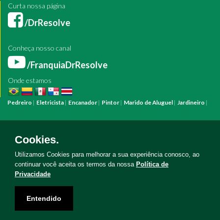
Curta nossa página
/DrResolve
Conheça nosso canal
/FranquiaDrResolve
Onde estamos
Pedreiro
|
Eletricista
|
Encanador
|
Pintor
|
Marido de Aluguel
|
Jardineiro
|
Pintura
Reforma
Construção
Arquiteto
Engenheiro
Mestre de Obras
Bombeiro Hidráulico
Manutenção Predial
Manutenção Residencial
Azulejista
Instalação Elétrica
Pintura Fachada
Empresa Pintura
Empresa
Cookies.
Reforma
Serviço Eletricista
Serviço Pintura
Serviço Reforma
Serviço
Hidráulica
Serviço Pedreiro
Serviço Construção
Utilizamos Cookies para melhorar a sua experiência conosco, ao
continuar você aceita os termos da nossa
Política de
Privacidade
Copyright © Doutor Resolve 2026. Todos os direitos reservados
Entendido