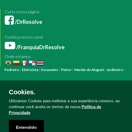
Curta nossa página
/DrResolve
Conheça nosso canal
/FranquiaDrResolve
Onde estamos
Pedreiro
|
Eletricista
|
Encanador
|
Pintor
|
Marido de Aluguel
|
Jardineiro
|
Pintura
Reforma
Construção
Arquiteto
Engenheiro
Mestre de Obras
Bombeiro Hidráulico
Manutenção Predial
Manutenção Residencial
Azulejista
Instalação Elétrica
Pintura Fachada
Empresa Pintura
Empresa
Cookies.
Reforma
Serviço Eletricista
Serviço Pintura
Serviço Reforma
Serviço
Hidráulica
Serviço Pedreiro
Serviço Construção
Utilizamos Cookies para melhorar a sua experiência conosco, ao
continuar você aceita os termos da nossa
Política de
Privacidade
Copyright © Doutor Resolve 2026. Todos os direitos reservados
Entendido