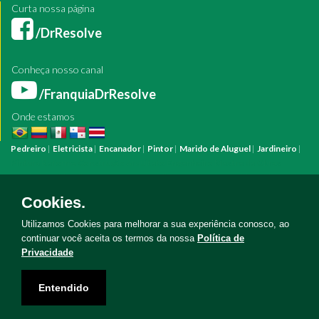
Curta nossa página
/DrResolve
Conheça nosso canal
/FranquiaDrResolve
Onde estamos
Pedreiro
|
Eletricista
|
Encanador
|
Pintor
|
Marido de Aluguel
|
Jardineiro
|
Pintura
Reforma
Construção
Arquiteto
Engenheiro
Mestre de Obras
Bombeiro Hidráulico
Manutenção Predial
Manutenção Residencial
Azulejista
Instalação Elétrica
Pintura Fachada
Empresa Pintura
Empresa
Cookies.
Reforma
Serviço Eletricista
Serviço Pintura
Serviço Reforma
Serviço
Hidráulica
Serviço Pedreiro
Serviço Construção
Utilizamos Cookies para melhorar a sua experiência conosco, ao
continuar você aceita os termos da nossa
Política de
Privacidade
Copyright © Doutor Resolve 2026. Todos os direitos reservados
Entendido