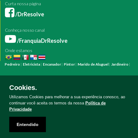
Curta nossa página
/DrResolve
Conheça nosso canal
/FranquiaDrResolve
Onde estamos
Pedreiro
|
Eletricista
|
Encanador
|
Pintor
|
Marido de Aluguel
|
Jardineiro
|
Pintura
Reforma
Construção
Arquiteto
Engenheiro
Mestre de Obras
Bombeiro Hidráulico
Manutenção Predial
Manutenção Residencial
Azulejista
Instalação Elétrica
Pintura Fachada
Empresa Pintura
Empresa
Cookies.
Reforma
Serviço Eletricista
Serviço Pintura
Serviço Reforma
Serviço
Hidráulica
Serviço Pedreiro
Serviço Construção
Utilizamos Cookies para melhorar a sua experiência conosco, ao
continuar você aceita os termos da nossa
Política de
Privacidade
Copyright © Doutor Resolve 2026. Todos os direitos reservados
Entendido