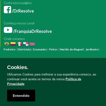
Curta nossa página
/DrResolve
Conheça nosso canal
/FranquiaDrResolve
Onde estamos
Pedreiro
|
Eletricista
|
Encanador
|
Pintor
|
Marido de Aluguel
|
Jardineiro
|
Pintura
Reforma
Construção
Arquiteto
Engenheiro
Mestre de Obras
Bombeiro Hidráulico
Manutenção Predial
Manutenção Residencial
Azulejista
Instalação Elétrica
Pintura Fachada
Empresa Pintura
Empresa
Cookies.
Reforma
Serviço Eletricista
Serviço Pintura
Serviço Reforma
Serviço
Hidráulica
Serviço Pedreiro
Serviço Construção
Utilizamos Cookies para melhorar a sua experiência conosco, ao
continuar você aceita os termos da nossa
Política de
Privacidade
Copyright © Doutor Resolve 2026. Todos os direitos reservados
Entendido