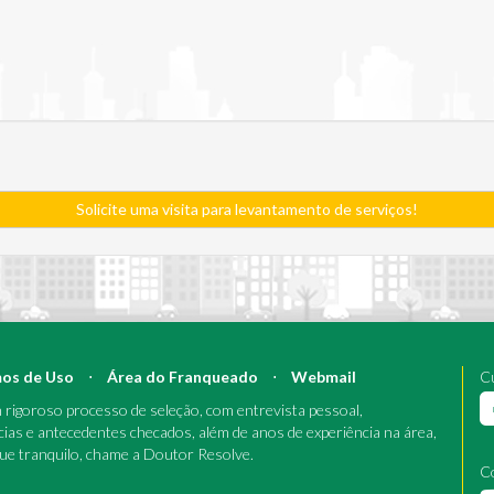
Solicite uma visita para levantamento de serviços!
os de Uso
⋅
Área do Franqueado
⋅
Webmail
Cu
rigoroso processo de seleção, com entrevista pessoal,
cias e antecedentes checados, além de anos de experiência na área,
que tranquilo, chame a Doutor Resolve.
C