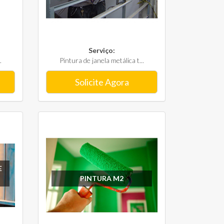
Serviço:
.
Pintura de janela metálica t...
Solicite Agora
E
PINTURA M2