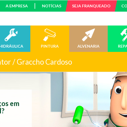
A EMPRESA
NOTÍCIAS
SEJA FRANQUEADO
C
HIDRÁULICA
PINTURA
ALVENARIA
REP
ntor / Graccho Cardoso
iços em
l?