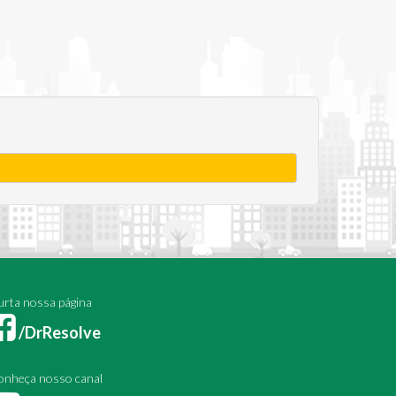
rta nossa página
/DrResolve
onheça nosso canal