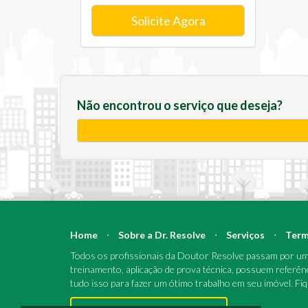
Solicite Agora
Não encontrou o serviço que deseja?
Home
⋅
Sobre a Dr. Resolve
⋅
Serviços
⋅
Term
Todos os profissionais da Doutor Resolve passam por um 
treinamento, aplicação de prova técnica, possuem referên
tudo isso para fazer um ótimo trabalho em seu imóvel. Fi