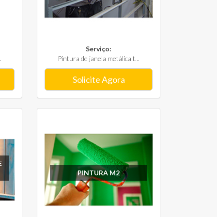
Serviço:
.
Pintura de janela metálica t...
Solicite Agora
E
PINTURA M2