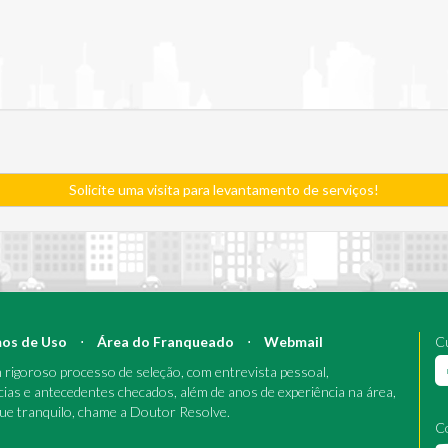
Solicite uma visita para levantamento de serviços!
os de Uso
⋅
Área do Franqueado
⋅
Webmail
Cu
rigoroso processo de seleção, com entrevista pessoal,
cias e antecedentes checados, além de anos de experiência na área,
que tranquilo, chame a Doutor Resolve.
C