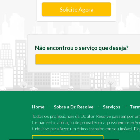
Solicite Agora
Não encontrou o serviço que deseja?
Home
⋅
Sobre a Dr. Resolve
⋅
Serviços
⋅
Term
Todos os profissionais da Doutor Resolve passam por um 
treinamento, aplicação de prova técnica, possuem referên
tudo isso para fazer um ótimo trabalho em seu imóvel. Fi