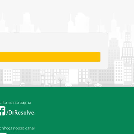
rta nossa página
/DrResolve
onheça nosso canal