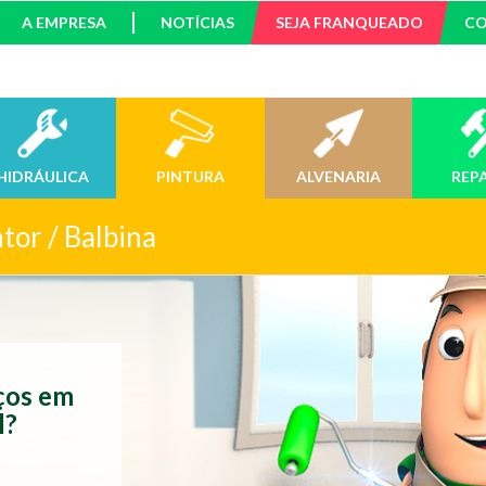
A EMPRESA
NOTÍCIAS
SEJA FRANQUEADO
C
HIDRÁULICA
PINTURA
ALVENARIA
REP
tor / Balbina
iços em
l?