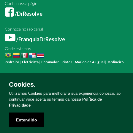
Curta nossa página
/DrResolve
Conheça nosso canal
/FranquiaDrResolve
Onde estamos
Pedreiro
|
Eletricista
|
Encanador
|
Pintor
|
Marido de Aluguel
|
Jardineiro
|
Pintura
Reforma
Construção
Arquiteto
Engenheiro
Mestre de Obras
Bombeiro Hidráulico
Manutenção Predial
Manutenção Residencial
Azulejista
Instalação Elétrica
Pintura Fachada
Empresa Pintura
Empresa
Cookies.
Reforma
Serviço Eletricista
Serviço Pintura
Serviço Reforma
Serviço
Hidráulica
Serviço Pedreiro
Serviço Construção
Utilizamos Cookies para melhorar a sua experiência conosco, ao
continuar você aceita os termos da nossa
Política de
Privacidade
Copyright © Doutor Resolve 2026. Todos os direitos reservados
Entendido