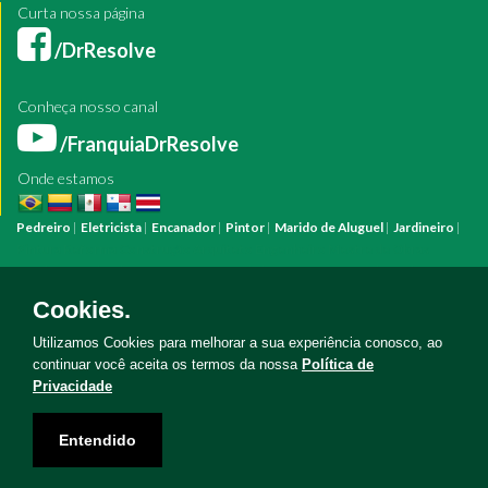
Curta nossa página
/DrResolve
Conheça nosso canal
/FranquiaDrResolve
Onde estamos
Pedreiro
|
Eletricista
|
Encanador
|
Pintor
|
Marido de Aluguel
|
Jardineiro
|
Pintura
Reforma
Construção
Arquiteto
Engenheiro
Mestre de Obras
Bombeiro Hidráulico
Manutenção Predial
Manutenção Residencial
Azulejista
Instalação Elétrica
Pintura Fachada
Empresa Pintura
Empresa
Cookies.
Reforma
Serviço Eletricista
Serviço Pintura
Serviço Reforma
Serviço
Hidráulica
Serviço Pedreiro
Serviço Construção
Utilizamos Cookies para melhorar a sua experiência conosco, ao
continuar você aceita os termos da nossa
Política de
Privacidade
Copyright © Doutor Resolve 2026. Todos os direitos reservados
Entendido