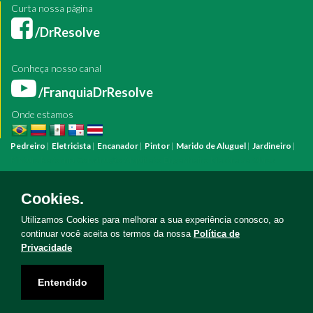
Curta nossa página
/DrResolve
Conheça nosso canal
/FranquiaDrResolve
Onde estamos
Pedreiro
|
Eletricista
|
Encanador
|
Pintor
|
Marido de Aluguel
|
Jardineiro
|
Pintura
Reforma
Construção
Arquiteto
Engenheiro
Mestre de Obras
Bombeiro Hidráulico
Manutenção Predial
Manutenção Residencial
Azulejista
Instalação Elétrica
Pintura Fachada
Empresa Pintura
Empresa
Cookies.
Reforma
Serviço Eletricista
Serviço Pintura
Serviço Reforma
Serviço
Hidráulica
Serviço Pedreiro
Serviço Construção
Utilizamos Cookies para melhorar a sua experiência conosco, ao
continuar você aceita os termos da nossa
Política de
Privacidade
Copyright © Doutor Resolve 2026. Todos os direitos reservados
Entendido