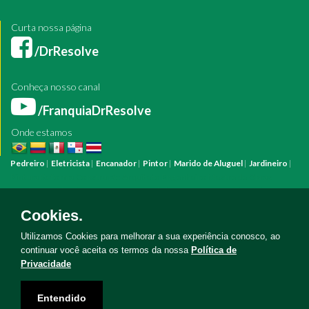
Curta nossa página
/DrResolve
Conheça nosso canal
/FranquiaDrResolve
Onde estamos
Pedreiro
|
Eletricista
|
Encanador
|
Pintor
|
Marido de Aluguel
|
Jardineiro
|
Pintura
Reforma
Construção
Arquiteto
Engenheiro
Mestre de Obras
Bombeiro Hidráulico
Manutenção Predial
Manutenção Residencial
Azulejista
Instalação Elétrica
Pintura Fachada
Empresa Pintura
Empresa
Cookies.
Reforma
Serviço Eletricista
Serviço Pintura
Serviço Reforma
Serviço
Hidráulica
Serviço Pedreiro
Serviço Construção
Utilizamos Cookies para melhorar a sua experiência conosco, ao
continuar você aceita os termos da nossa
Política de
Privacidade
Copyright © Doutor Resolve 2026. Todos os direitos reservados
Entendido