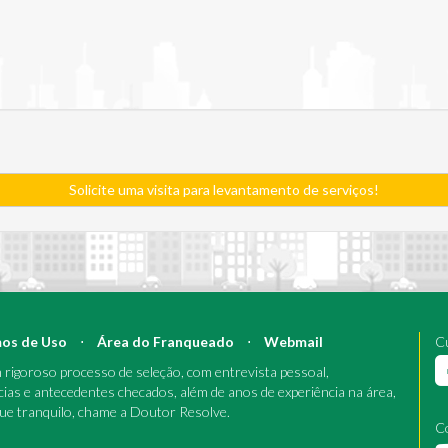
Solicite uma visita para levantamento de serviços!
os de Uso
⋅
Área do Franqueado
⋅
Webmail
Cu
rigoroso processo de seleção, com entrevista pessoal,
cias e antecedentes checados, além de anos de experiência na área,
que tranquilo, chame a Doutor Resolve.
C