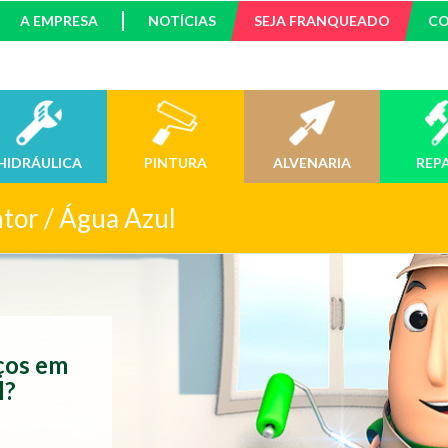
A EMPRESA
NOTÍCIAS
SEJA FRANQUEADO
C
HIDRÁULICA
PINTURA
ALVENARIA
REP
ntor / Água Azul
iços em
l?