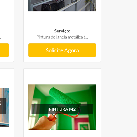
Serviço:
.
Pintura de janela metálica t...
Solicite Agora
E
PINTURA M2