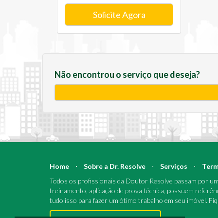
Solicite Agora
Não encontrou o serviço que deseja?
Home
⋅
Sobre a Dr. Resolve
⋅
Serviços
⋅
Term
Todos os profissionais da Doutor Resolve passam por um 
treinamento, aplicação de prova técnica, possuem referên
tudo isso para fazer um ótimo trabalho em seu imóvel. Fi