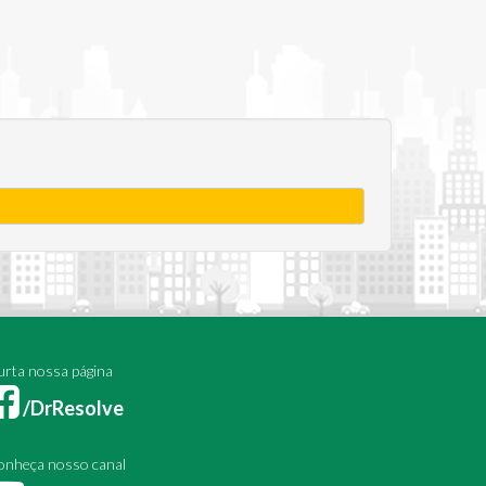
rta nossa página
/DrResolve
onheça nosso canal