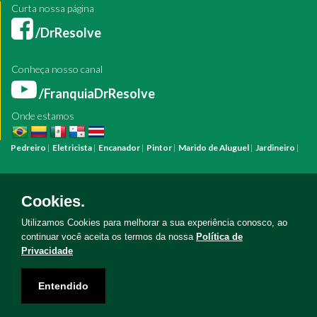
Curta nossa página
/DrResolve
Conheça nosso canal
/FranquiaDrResolve
Onde estamos
Pedreiro
|
Eletricista
|
Encanador
|
Pintor
|
Marido de Aluguel
|
Jardineiro
|
Pintura
Reforma
Construção
Arquiteto
Engenheiro
Mestre de Obras
Bombeiro Hidráulico
Manutenção Predial
Manutenção Residencial
Azulejista
Instalação Elétrica
Pintura Fachada
Empresa Pintura
Empresa
Cookies.
Reforma
Serviço Eletricista
Serviço Pintura
Serviço Reforma
Serviço
Hidráulica
Serviço Pedreiro
Serviço Construção
Utilizamos Cookies para melhorar a sua experiência conosco, ao
continuar você aceita os termos da nossa
Política de
Privacidade
Copyright © Doutor Resolve 2026. Todos os direitos reservados
Entendido