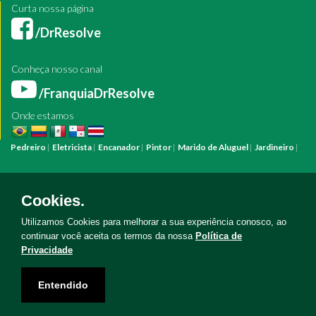
Curta nossa página
/DrResolve
Conheça nosso canal
/FranquiaDrResolve
Onde estamos
Pedreiro
|
Eletricista
|
Encanador
|
Pintor
|
Marido de Aluguel
|
Jardineiro
|
Pintura
Reforma
Construção
Arquiteto
Engenheiro
Mestre de Obras
Bombeiro Hidráulico
Manutenção Predial
Manutenção Residencial
Azulejista
Instalação Elétrica
Pintura Fachada
Empresa Pintura
Empresa
Cookies.
Reforma
Serviço Eletricista
Serviço Pintura
Serviço Reforma
Serviço
Hidráulica
Serviço Pedreiro
Serviço Construção
Utilizamos Cookies para melhorar a sua experiência conosco, ao
continuar você aceita os termos da nossa
Política de
Privacidade
Copyright © Doutor Resolve 2026. Todos os direitos reservados
Entendido