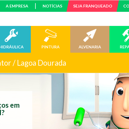
A EMPRESA
NOTÍCIAS
SEJA FRANQUEADO
C
HIDRÁULICA
PINTURA
ALVENARIA
REP
ntor / Lagoa Dourada
iços em
l?