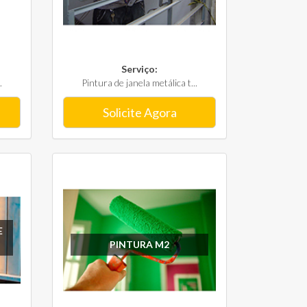
Serviço:
.
Pintura de janela metálica t...
Solicite Agora
E
PINTURA M2