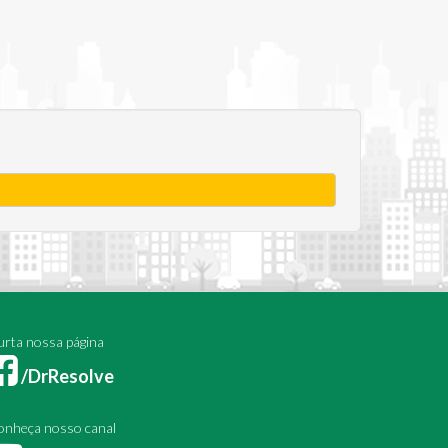
rta nossa página
/DrResolve
onheça nosso canal