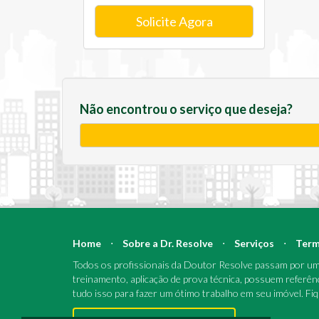
Solicite Agora
Não encontrou o serviço que deseja?
Home
⋅
Sobre a Dr. Resolve
⋅
Serviços
⋅
Term
Todos os profissionais da Doutor Resolve passam por um 
treinamento, aplicação de prova técnica, possuem referên
tudo isso para fazer um ótimo trabalho em seu imóvel. Fi