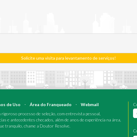
Solicite uma visita para levantamento de serviços!
os de Uso
⋅
Área do Franqueado
⋅
Webmail
Cu
rigoroso processo de seleção, com entrevista pessoal,
cias e antecedentes checados, além de anos de experiência na área,
que tranquilo, chame a Doutor Resolve.
C