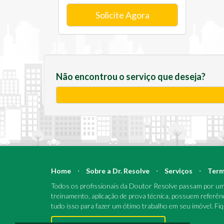
Solicite Agora
Não encontrou o serviço que deseja?
Home
⋅
Sobre a Dr. Resolve
⋅
Serviços
⋅
Term
Todos os profissionais da Doutor Resolve passam por um 
treinamento, aplicação de prova técnica, possuem referên
tudo isso para fazer um ótimo trabalho em seu imóvel. Fi