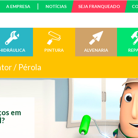
A EMPRESA
NOTÍCIAS
SEJA FRANQUEADO
C
HIDRÁULICA
PINTURA
ALVENARIA
REP
tor / Pérola
iços em
l?