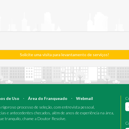
Solicite uma visita para levantamento de serviços!
os de Uso
⋅
Área do Franqueado
⋅
Webmail
Cu
rigoroso processo de seleção, com entrevista pessoal,
cias e antecedentes checados, além de anos de experiência na área,
que tranquilo, chame a Doutor Resolve.
C