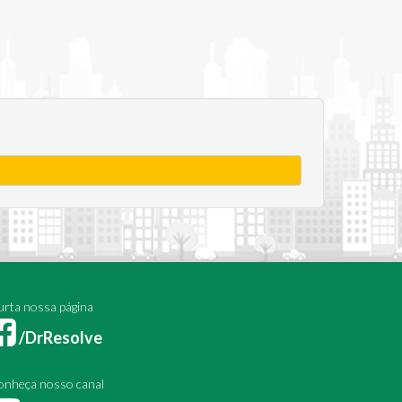
rta nossa página
/DrResolve
onheça nosso canal