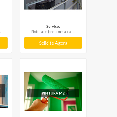
Serviço:
.
Pintura de janela metálica t...
Solicite Agora
E
PINTURA M2