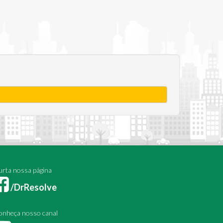
rta nossa página
/DrResolve
onheça nosso canal