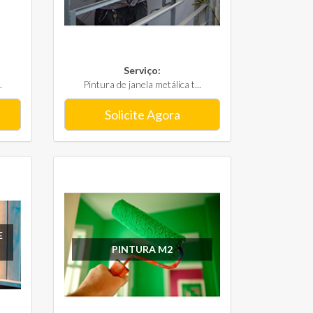
Serviço:
.
Pintura de janela metálica t...
Solicite Agora
E
PINTURA M2