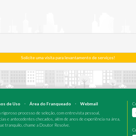
Solicite uma visita para levantamento de serviços!
os de Uso
⋅
Área do Franqueado
⋅
Webmail
Cu
rigoroso processo de seleção, com entrevista pessoal,
cias e antecedentes checados, além de anos de experiência na área,
que tranquilo, chame a Doutor Resolve.
C