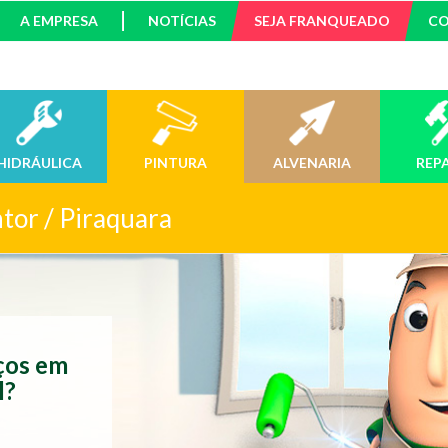
A EMPRESA
NOTÍCIAS
SEJA FRANQUEADO
C
HIDRÁULICA
PINTURA
ALVENARIA
REP
ntor / Piraquara
iços em
l?