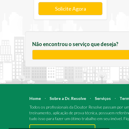
Solicite Agora
Não encontrou o serviço que deseja?
Home
⋅
Sobre a Dr. Resolve
⋅
Serviços
⋅
Term
Todos os profissionais da Doutor Resolve passam por um 
treinamento, aplicação de prova técnica, possuem referên
tudo isso para fazer um ótimo trabalho em seu imóvel. Fi