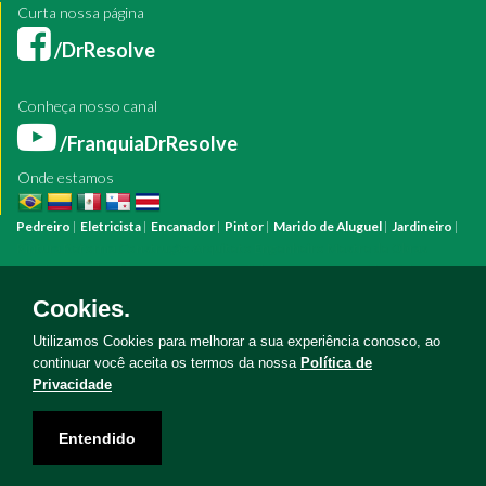
Curta nossa página
/DrResolve
Conheça nosso canal
/FranquiaDrResolve
Onde estamos
Pedreiro
|
Eletricista
|
Encanador
|
Pintor
|
Marido de Aluguel
|
Jardineiro
|
Pintura
Reforma
Construção
Arquiteto
Engenheiro
Mestre de Obras
Bombeiro Hidráulico
Manutenção Predial
Manutenção Residencial
Azulejista
Instalação Elétrica
Pintura Fachada
Empresa Pintura
Empresa
Cookies.
Reforma
Serviço Eletricista
Serviço Pintura
Serviço Reforma
Serviço
Hidráulica
Serviço Pedreiro
Serviço Construção
Utilizamos Cookies para melhorar a sua experiência conosco, ao
continuar você aceita os termos da nossa
Política de
Privacidade
Copyright © Doutor Resolve 2026. Todos os direitos reservados
Entendido