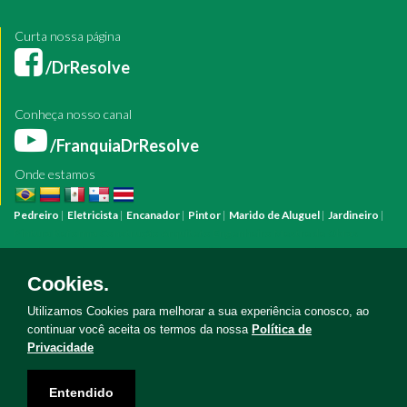
Curta nossa página
/DrResolve
Conheça nosso canal
/FranquiaDrResolve
Onde estamos
Pedreiro
|
Eletricista
|
Encanador
|
Pintor
|
Marido de Aluguel
|
Jardineiro
|
Pintura
Reforma
Construção
Arquiteto
Engenheiro
Mestre de Obras
Bombeiro Hidráulico
Manutenção Predial
Manutenção Residencial
Azulejista
Instalação Elétrica
Pintura Fachada
Empresa Pintura
Empresa
Cookies.
Reforma
Serviço Eletricista
Serviço Pintura
Serviço Reforma
Serviço
Hidráulica
Serviço Pedreiro
Serviço Construção
Utilizamos Cookies para melhorar a sua experiência conosco, ao
continuar você aceita os termos da nossa
Política de
Privacidade
Copyright © Doutor Resolve 2026. Todos os direitos reservados
Entendido