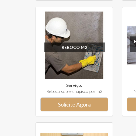
REBOCO M2
Serviço:
Reboco sobre chapisco por m2
N
Solicite Agora