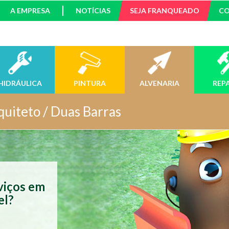
A EMPRESA
NOTÍCIAS
SEJA FRANQUEADO
C
HIDRÁULICA
PINTURA
ALVENARIA
REP
quiteto / Duas Barras
viços em
el?