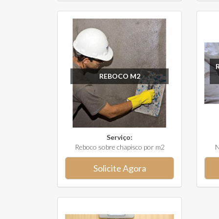
REBOCO M2
Serviço:
Reboco sobre chapisco por m2
N
Solicite Agora