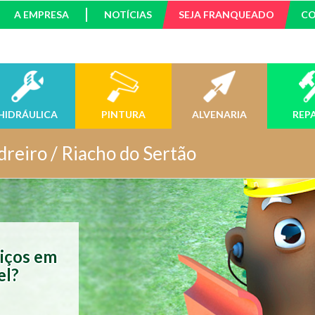
A EMPRESA
NOTÍCIAS
SEJA FRANQUEADO
C
HIDRÁULICA
PINTURA
ALVENARIA
REP
dreiro / Riacho do Sertão
viços em
el?