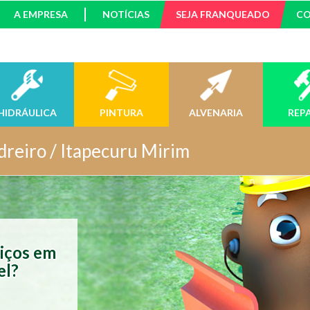
A EMPRESA
NOTÍCIAS
SEJA FRANQUEADO
C
HIDRÁULICA
PINTURA
ALVENARIA
REP
dreiro / Itapecuru Mirim
viços em
el?