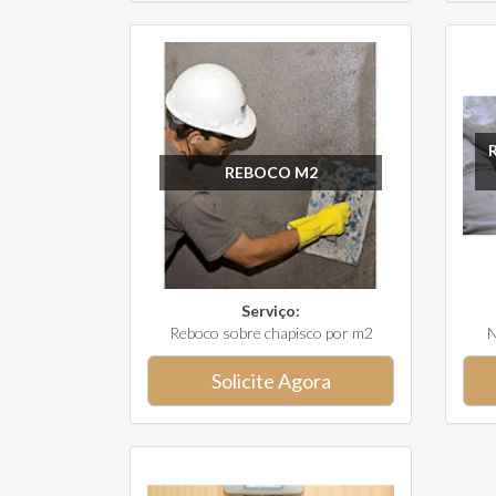
REBOCO M2
Serviço:
Reboco sobre chapisco por m2
N
Solicite Agora