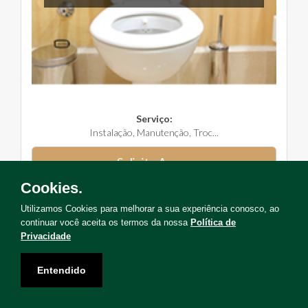
Serviço:
Instalação, Manutenção, Troc...
Solicite Agora
Cookies.
Utilizamos Cookies para melhorar a sua experiência conosco, ao
continuar você aceita os termos da nossa
Política de
Privacidade
Não encontrou o serviço que deseja?
Entendido
Solicite uma visita para levantamento de serviços!