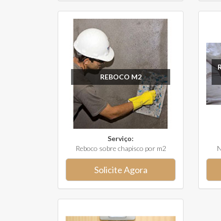
REBOCO M2
Serviço:
Reboco sobre chapisco por m2
N
Solicite Agora