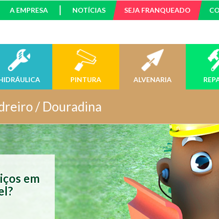
A EMPRESA
NOTÍCIAS
SEJA FRANQUEADO
C
HIDRÁULICA
PINTURA
ALVENARIA
REP
dreiro / Douradina
viços em
el?