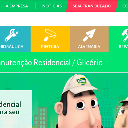
A EMPRESA
NOTÍCIAS
SEJA FRANQUEADO
C
HIDRÁULICA
PINTURA
ALVENARIA
REP
nutenção Residencial / Glicério
dencial
ra seu