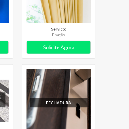
Serviço:
Fixação
Solicite Agora
E
FECHADURA