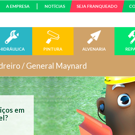
A EMPRESA
NOTÍCIAS
SEJA FRANQUEADO
C
HIDRÁULICA
PINTURA
ALVENARIA
REP
dreiro / General Maynard
viços em
el?