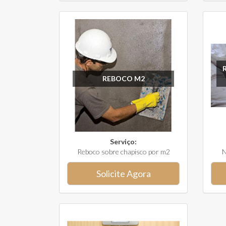
REBOCO M2
Serviço:
Reboco sobre chapisco por m2
N
Solicite Agora