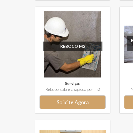
REBOCO M2
Serviço:
Reboco sobre chapisco por m2
N
Solicite Agora