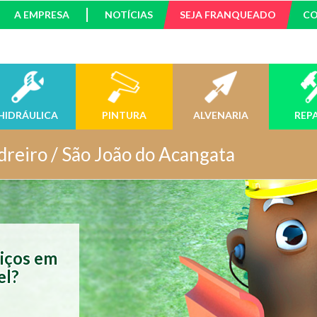
A EMPRESA
NOTÍCIAS
SEJA FRANQUEADO
C
HIDRÁULICA
PINTURA
ALVENARIA
REP
dreiro / São João do Acangata
viços em
el?