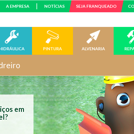
A EMPRESA
NOTÍCIAS
SEJA FRANQUEADO
C
HIDRÁULICA
PINTURA
ALVENARIA
REP
dreiro
viços em
el?