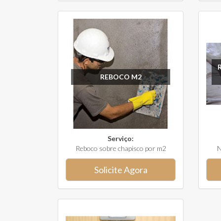
REBOCO M2
Serviço:
Reboco sobre chapisco por m2
N
Solicite Agora