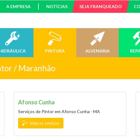
A EMPRESA
NOTÍCIAS
SEJA FRANQUEADO
C
HIDRÁULICA
PINTURA
ALVENARIA
REP
ntor / Maranhão
Afonso Cunha
Serviços de Pintor em Afonso Cunha - MA
Veja os seviços